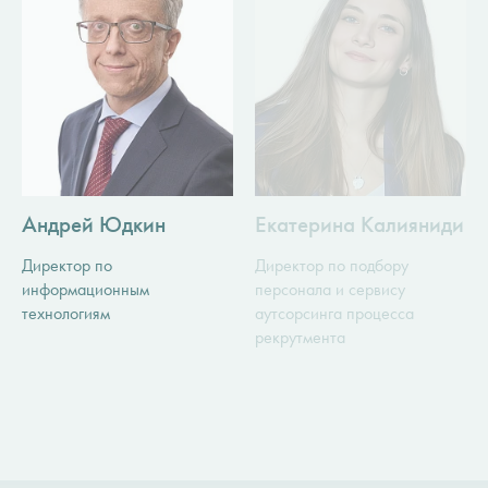
Андрей Юдкин
Екатерина Калияниди
Директор по
Директор по подбору
информационным
персонала и сервису
технологиям
аутсорсинга процесса
рекрутмента
Лица компании