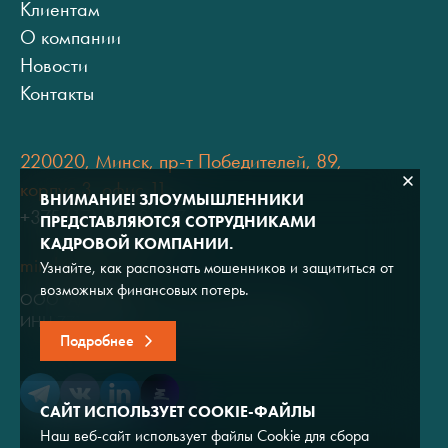
Клиентам
О компании
Новости
Контакты
220020, Минск, пр-т Победителей, 89,
корпус 3, офис 11
ВНИМАНИЕ! ЗЛОУМЫШЛЕННИКИ
+375 (17) 334 80 07
ПРЕДСТАВЛЯЮТСЯ СОТРУДНИКАМИ
КАДРОВОЙ КОМПАНИИ.
minsk@adviros.by
Узнайте, как распознать мошенников и защититься от
возможных финансовых потерь.
ООО "Адвирос"
ИНН 7714572528 / ОГРН 1047796766380
Подробнее
САЙТ ИСПОЛЬЗУЕТ COOKIE-ФАЙЛЫ
Наш веб-сайт использует файлы Cookie для сбора