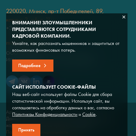
220020, Минск, пр-т Победителей, 89,
корпус 3, офис 11
ВНИМАНИЕ! ЗЛОУМЫШЛЕННИКИ
+375 (17) 334 80 07
ПРЕДСТАВЛЯЮТСЯ СОТРУДНИКАМИ
КАДРОВОЙ КОМПАНИИ.
minsk@adviros.by
Узнайте, как распознать мошенников и защититься от
возможных финансовых потерь.
ООО "Адвирос"
ИНН 7714572528 / ОГРН 1047796766380
Подробнее
САЙТ ИСПОЛЬЗУЕТ COOKIE-ФАЙЛЫ
Наш веб-сайт использует файлы Cookie для сбора
статистической информации. Используя сайт, вы
соглашаетесь на обработку данных о вас, согласно
Адвирос © 2026
Политикам Конфиденциальности
и
Cookie
.
Данный сайт носит исключительно информационный
характер и не является публичной офертой.
Принять
Политика конфиденциальности