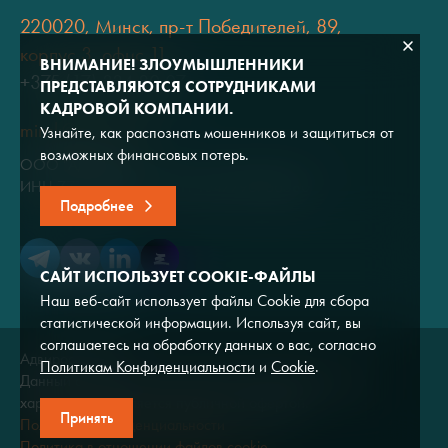
220020, Минск, пр-т Победителей, 89,
корпус 3, офис 11
ВНИМАНИЕ! ЗЛОУМЫШЛЕННИКИ
+375 (17) 334 80 07
ПРЕДСТАВЛЯЮТСЯ СОТРУДНИКАМИ
КАДРОВОЙ КОМПАНИИ.
minsk@adviros.by
Узнайте, как распознать мошенников и защититься от
возможных финансовых потерь.
ООО "Адвирос"
ИНН 7714572528 / ОГРН 1047796766380
Подробнее
САЙТ ИСПОЛЬЗУЕТ COOKIE-ФАЙЛЫ
Наш веб-сайт использует файлы Cookie для сбора
статистической информации. Используя сайт, вы
соглашаетесь на обработку данных о вас, согласно
Адвирос © 2026
Политикам Конфиденциальности
и
Cookie
.
Данный сайт носит исключительно информационный
характер и не является публичной офертой.
Принять
Политика конфиденциальности
Политика в отношении файлов cookie