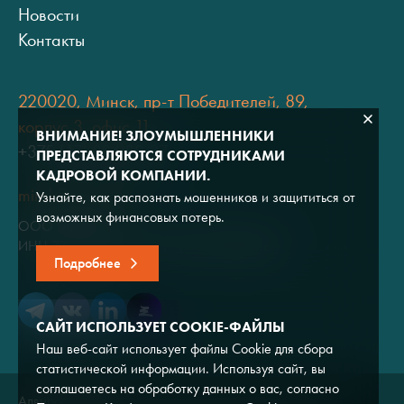
Новости
Контакты
220020, Минск, пр-т Победителей, 89,
корпус 3, офис 11
ВНИМАНИЕ! ЗЛОУМЫШЛЕННИКИ
+375 (17) 334 80 07
ПРЕДСТАВЛЯЮТСЯ СОТРУДНИКАМИ
КАДРОВОЙ КОМПАНИИ.
minsk@adviros.by
Узнайте, как распознать мошенников и защититься от
возможных финансовых потерь.
ООО "Адвирос"
ИНН 7714572528 / ОГРН 1047796766380
Подробнее
САЙТ ИСПОЛЬЗУЕТ COOKIE-ФАЙЛЫ
Наш веб-сайт использует файлы Cookie для сбора
статистической информации. Используя сайт, вы
соглашаетесь на обработку данных о вас, согласно
Адвирос © 2026