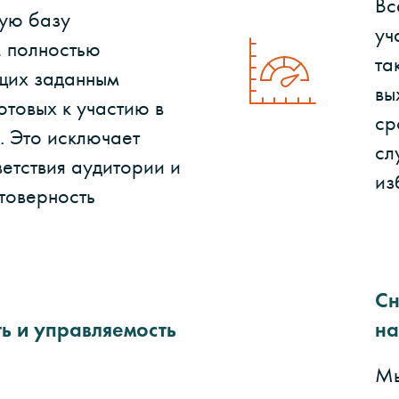
Вс
ую базу
уч
, полностью
та
щих заданным
вы
отовых к участию в
ср
. Это исключает
сл
етствия аудитории и
из
товерность
Сн
ь и управляемость
на
Мы