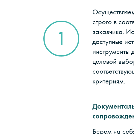
Осуществляем
строго в соот
заказчика. И
1
доступные ист
инструменты 
целевой выбо
соответствую
критериям.
Документал
сопровожде
Берем на себ