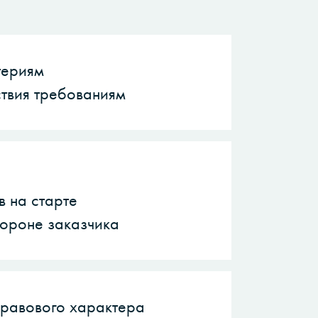
териям
ствия требованиям
 на старте
тороне заказчика
равового характера