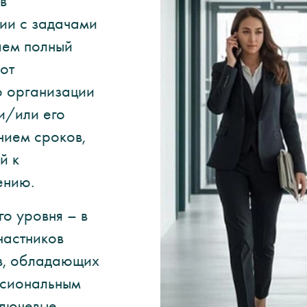
в
вии с задачами
аем полный
от
 организации
и/или его
нием сроков,
й к
ению.
о уровня – в
частников
в, обладающих
ссиональным
ключевые