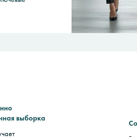
анно
нная выборка
Со
учает