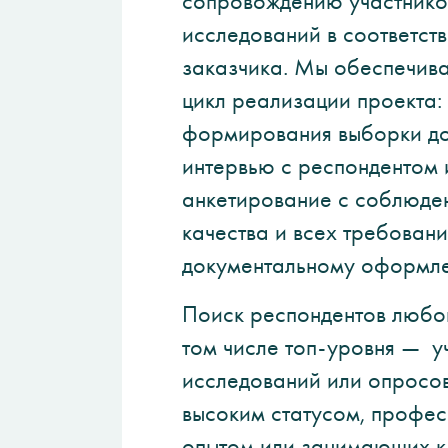
сопровождению участнико
исследований в соответст
заказчика. Мы обеспечив
цикл реализации проекта: 
формирования выборки до
интервью с респондентом 
анкетирование с соблюде
качества и всех требовани
документальному оформл
Поиск респондентов любог
том числе топ-уровня — у
исследований или опросо
высоким статусом, профе
опытом или занимающих 