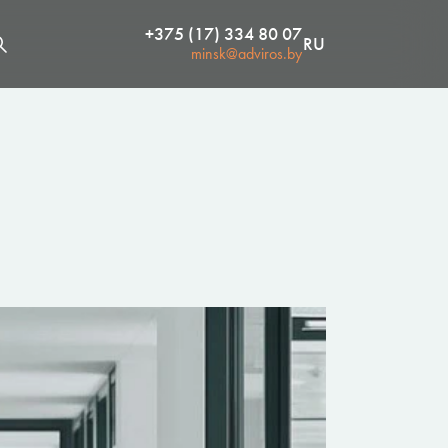
+375 (17) 334 80 07
RU
minsk@adviros.by