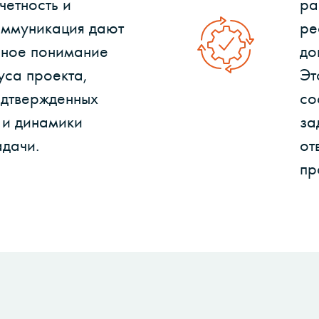
четность и
ра
оммуникация дают
ре
лное понимание
до
уса проекта,
Эт
одтвержденных
со
 и динамики
за
адачи.
от
пр