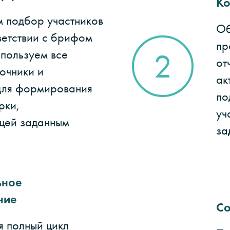
Ко
 подбор участников
Об
ветствии с брифом
пр
спользуем все
2
от
очники и
ак
для формирования
по
рки,
уч
щей заданным
за
ьное
ние
Со
я полный цикл