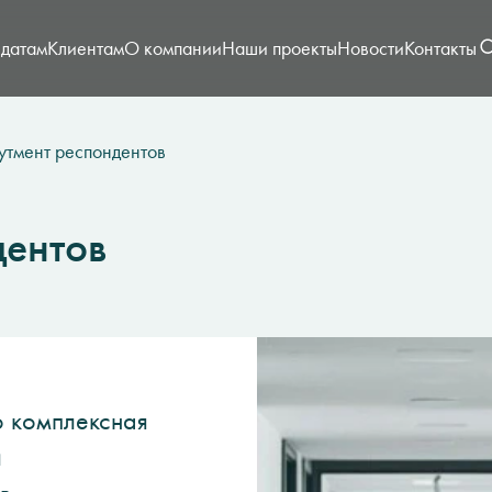
датам
Клиентам
О компании
Наши проекты
Новости
Контакты
утмент респондентов
дентов
о комплексная
и